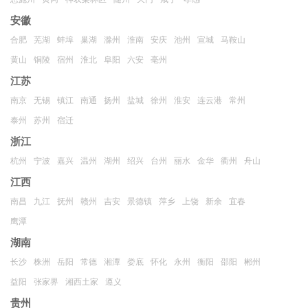
安徽
合肥
芜湖
蚌埠
巢湖
滁州
淮南
安庆
池州
宣城
马鞍山
黄山
铜陵
宿州
淮北
阜阳
六安
亳州
江苏
南京
无锡
镇江
南通
扬州
盐城
徐州
淮安
连云港
常州
泰州
苏州
宿迁
浙江
杭州
宁波
嘉兴
温州
湖州
绍兴
台州
丽水
金华
衢州
舟山
江西
南昌
九江
抚州
赣州
吉安
景德镇
萍乡
上饶
新余
宜春
鹰潭
湖南
长沙
株洲
岳阳
常德
湘潭
娄底
怀化
永州
衡阳
邵阳
郴州
益阳
张家界
湘西土家
遵义
贵州