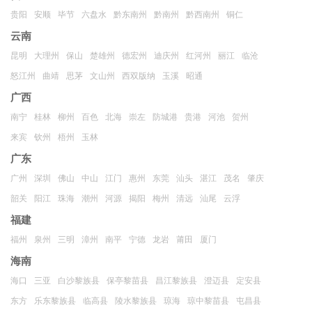
贵阳
安顺
毕节
六盘水
黔东南州
黔南州
黔西南州
铜仁
云南
昆明
大理州
保山
楚雄州
德宏州
迪庆州
红河州
丽江
临沧
怒江州
曲靖
思茅
文山州
西双版纳
玉溪
昭通
广西
南宁
桂林
柳州
百色
北海
崇左
防城港
贵港
河池
贺州
来宾
钦州
梧州
玉林
广东
广州
深圳
佛山
中山
江门
惠州
东莞
汕头
湛江
茂名
肇庆
韶关
阳江
珠海
潮州
河源
揭阳
梅州
清远
汕尾
云浮
福建
福州
泉州
三明
漳州
南平
宁德
龙岩
莆田
厦门
海南
海口
三亚
白沙黎族县
保亭黎苗县
昌江黎族县
澄迈县
定安县
东方
乐东黎族县
临高县
陵水黎族县
琼海
琼中黎苗县
屯昌县