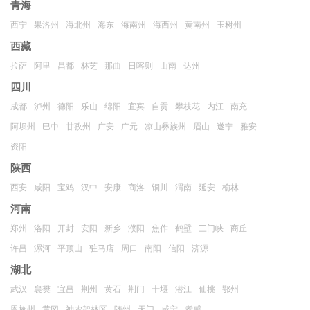
青海
西宁
果洛州
海北州
海东
海南州
海西州
黄南州
玉树州
西藏
拉萨
阿里
昌都
林芝
那曲
日喀则
山南
达州
四川
成都
泸州
德阳
乐山
绵阳
宜宾
自贡
攀枝花
内江
南充
阿坝州
巴中
甘孜州
广安
广元
凉山彝族州
眉山
遂宁
雅安
资阳
陕西
西安
咸阳
宝鸡
汉中
安康
商洛
铜川
渭南
延安
榆林
河南
郑州
洛阳
开封
安阳
新乡
濮阳
焦作
鹤壁
三门峡
商丘
许昌
漯河
平顶山
驻马店
周口
南阳
信阳
济源
湖北
武汉
襄樊
宜昌
荆州
黄石
荆门
十堰
潜江
仙桃
鄂州
恩施州
黄冈
神农架林区
随州
天门
咸宁
孝感