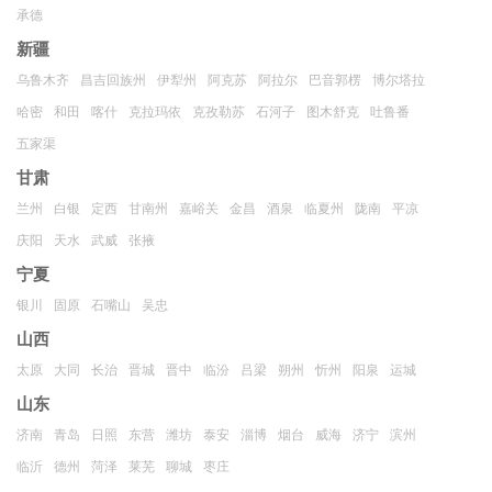
承德
新疆
乌鲁木齐
昌吉回族州
伊犁州
阿克苏
阿拉尔
巴音郭楞
博尔塔拉
哈密
和田
喀什
克拉玛依
克孜勒苏
石河子
图木舒克
吐鲁番
五家渠
甘肃
兰州
白银
定西
甘南州
嘉峪关
金昌
酒泉
临夏州
陇南
平凉
庆阳
天水
武威
张掖
宁夏
银川
固原
石嘴山
吴忠
山西
太原
大同
长治
晋城
晋中
临汾
吕梁
朔州
忻州
阳泉
运城
山东
济南
青岛
日照
东营
潍坊
泰安
淄博
烟台
威海
济宁
滨州
临沂
德州
菏泽
莱芜
聊城
枣庄