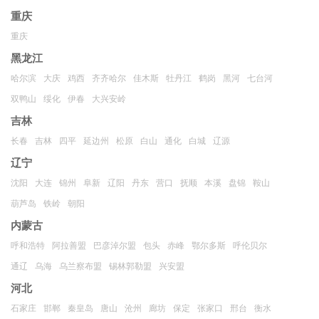
重庆
重庆
黑龙江
哈尔滨
大庆
鸡西
齐齐哈尔
佳木斯
牡丹江
鹤岗
黑河
七台河
双鸭山
绥化
伊春
大兴安岭
吉林
长春
吉林
四平
延边州
松原
白山
通化
白城
辽源
辽宁
沈阳
大连
锦州
阜新
辽阳
丹东
营口
抚顺
本溪
盘锦
鞍山
葫芦岛
铁岭
朝阳
内蒙古
呼和浩特
阿拉善盟
巴彦淖尔盟
包头
赤峰
鄂尔多斯
呼伦贝尔
通辽
乌海
乌兰察布盟
锡林郭勒盟
兴安盟
河北
石家庄
邯郸
秦皇岛
唐山
沧州
廊坊
保定
张家口
邢台
衡水