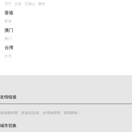
万宁
文昌
五指山
儋州
香港
香港
澳门
澳门
台湾
台湾
友情链接
装饰建材网
|
慈溪信息港
|
全球轴承网
|
易商网络
|
城市切换