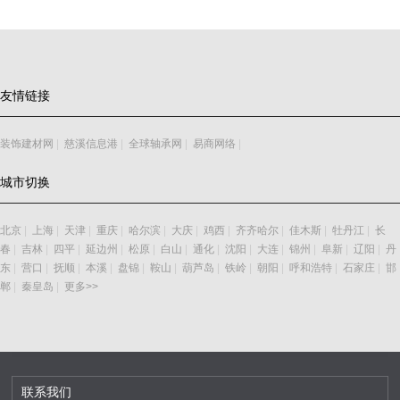
友情链接
装饰建材网
|
慈溪信息港
|
全球轴承网
|
易商网络
|
城市切换
北京
|
上海
|
天津
|
重庆
|
哈尔滨
|
大庆
|
鸡西
|
齐齐哈尔
|
佳木斯
|
牡丹江
|
长
春
|
吉林
|
四平
|
延边州
|
松原
|
白山
|
通化
|
沈阳
|
大连
|
锦州
|
阜新
|
辽阳
|
丹
东
|
营口
|
抚顺
|
本溪
|
盘锦
|
鞍山
|
葫芦岛
|
铁岭
|
朝阳
|
呼和浩特
|
石家庄
|
邯
郸
|
秦皇岛
|
更多>>
联系我们