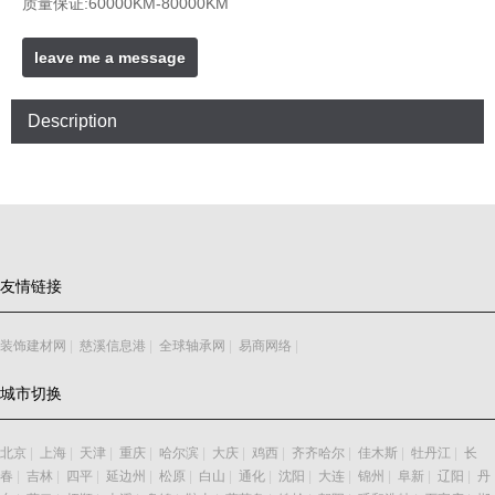
质量保证:60000KM-80000KM
leave me a message
Description
友情链接
装饰建材网
|
慈溪信息港
|
全球轴承网
|
易商网络
|
城市切换
北京
|
上海
|
天津
|
重庆
|
哈尔滨
|
大庆
|
鸡西
|
齐齐哈尔
|
佳木斯
|
牡丹江
|
长
春
|
吉林
|
四平
|
延边州
|
松原
|
白山
|
通化
|
沈阳
|
大连
|
锦州
|
阜新
|
辽阳
|
丹